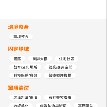
環境整合
環境整合
固定場域
園區
商辦大樓
住宅社區
教育/文化場所
營業/商用空間
科技廠房/倉儲
醫療照護機構
單項清潔
裝潢粗清/細清
石材美容養護
地坪美化
病媒防治與滅菌
高壓清洗