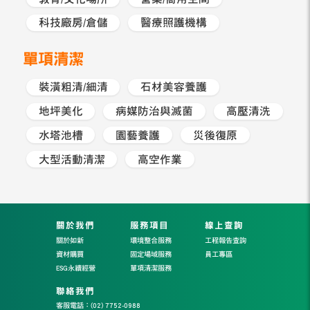
科技廠房/倉儲
醫療照護機構
單項清潔
裝潢粗清/細清
石材美容養護
地坪美化
病媒防治與滅菌
高壓清洗
水塔池槽
園藝養護
災後復原
大型活動清潔
高空作業
關於我們
服務項目
線上查詢
關於如新
環境整合服務
工程報告查詢
資材購買
固定場域服務
員工專區
ESG永續經營
單項清潔服務
聯絡我們
客服電話：(02) 7752-0988