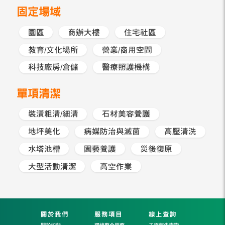
固定場域
園區
商辦大樓
住宅社區
教育/文化場所
營業/商用空間
科技廠房/倉儲
醫療照護機構
單項清潔
裝潢粗清/細清
石材美容養護
地坪美化
病媒防治與滅菌
高壓清洗
水塔池槽
園藝養護
災後復原
大型活動清潔
高空作業
關於我們
服務項目
線上查詢
關於如新
環境整合服務
工程報告查詢